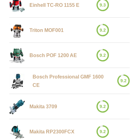
9.3
Einhell TC-RO 1155 E
9.2
Triton MOF001
9.2
Bosch POF 1200 AE
Bosch Professional GMF 1600
9.2
CE
9.2
Makita 3709
9.2
Makita RP2300FCX