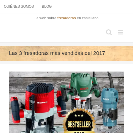
Saltar
QUIÉNES SOMOS
BLOG
al
contenido
La web sobre
fresadoras
en castellano
Las 3 fresadoras más vendidas del 2017
Ver
imagen
más
grande