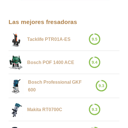
Las mejores fresadoras
9.5
Tacklife PTR01A-ES
9.4
Bosch POF 1400 ACE
Bosch Professional GKF
9.3
600
9.3
Makita RT0700C